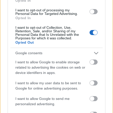
Mit rejt a klip?
Opted In
zoltanatya
•
2010. szeptember 14.
3
I want to opt-out of processing my
Personal Data for Targeted Advertising.
Opted In
ZAK -LMR 11. poszt
I want to opt-out of Collection, Use,
Ismét leolvastak minket, mint a villanyórát! –
Retention, Sale, and/or Sharing of my
duzzogott a nyomozó. Idegesen rágyújtott. Miután
Personal Data that Is Unrelated with the
Purposes for which it was collected.
két-három szippantást is ...
Opted Out
Az üres blog titka
Google consents
zoltanatya
•
2010. szeptember 07.
4
I want to allow Google to enable storage
related to advertising like cookies on web or
device identifiers in apps.
ZAK -LMR 10. poszt
Vége a kissé elhúzódott, gyorstalpaló rendőri kiképzésemnek.
I want to allow my user data to be sent to
Kemény volt. Részletekről sajnos nem számolhatok be. Szolgálati ...
Google for online advertising purposes.
I want to allow Google to send me
SZOLGÁLATI KÖZLEMÉNY
personalized advertising.
zoltanatya
•
2010. július 27.
5