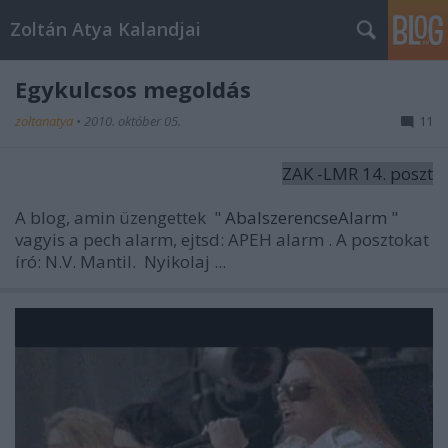
Zoltán Atya Kalandjai
Egykulcsos megoldás
zoltanatya
•
2010. október 05.
11
ZAK -LMR 14. poszt
A blog, amin üzengettek "
AbalszerencseAlarm
"
vagyis a pech alarm, ejtsd:
APEH alarm
. A posztokat
író: N.V. Mantil. Nyikolaj ...