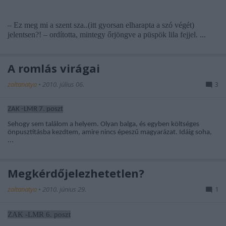
– Ez meg mi a szent sza..(itt gyorsan elharapta a szó végét)
jelentsen?! – ordította, mintegy őrjöngve a püspök lila fejjel. ...
A romlás virágai
zoltanatya
•
2010. július 06.
3
ZAK -LMR 7. poszt
Sehogy sem találom a helyem. Olyan balga, és egyben költséges
önpusztításba kezdtem, amire nincs épeszű magyarázat. Idáig soha,
...
Megkérdőjelezhetetlen?
zoltanatya
•
2010. június 29.
1
ZAK -LMR 6. poszt