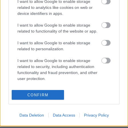
I want to allow Google to enable storage
related to analytics like cookies on web or
Két, legfeljebb háromhetes intenzív rendőrségi
device identifiers in apps.
kiképzésen veszek részt. Még a remetelaknál is
puritánabb, internet mentes környezetben. Az ...
I want to allow Google to enable storage
related to functionality of the website or app.
COSA NOSTRA
I want to allow Google to enable storage
related to personalization.
zoltanatya
•
2010. július 20.
2
I want to allow Google to enable storage
related to security, including authentication
ZAK -LMR 9. poszt
functionality and fraud prevention, and other
Mint a "régi szép időkben" újra a nyomozó irodájában jártam, aki
user protection.
katonásan összefoglalta nekem a z egykori
Tímea-cégbirodalom
...
CONFIRM
Soha szörnyűbb másnap
zoltanatya
•
2010. július 13.
5
Data Deletion
Data Access
Privacy Policy
ZAK -LMR 8. poszt