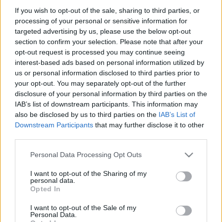
If you wish to opt-out of the sale, sharing to third parties, or
ZAK -LMR 12. poszt
processing of your personal or sensitive information for
Nap mint nap a rafinált gazdasági bűnbanda
targeted advertising by us, please use the below opt-out
leleplezésén agyalok. A rendőrségen és szerény
section to confirm your selection. Please note that after your
paplakomon is. Már jojóznak a szemeim ...
opt-out request is processed you may continue seeing
interest-based ads based on personal information utilized by
us or personal information disclosed to third parties prior to
your opt-out. You may separately opt-out of the further
disclosure of your personal information by third parties on the
IAB’s list of downstream participants. This information may
also be disclosed by us to third parties on the
IAB’s List of
Downstream Participants
that may further disclose it to other
third parties.
Please note that this website/app uses one or more Google
Personal Data Processing Opt Outs
services and may gather and store information including but
not limited to your visit or usage behaviour. You may click to
I want to opt-out of the Sharing of my
personal data.
grant or deny consent to Google and its third-party tags to
Opted In
use your data for below specified purposes in below Google
consent section.
I want to opt-out of the Sale of my
Personal Data.