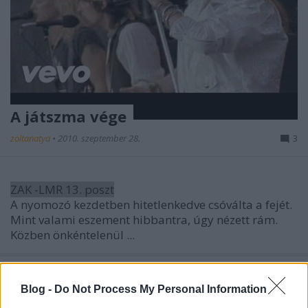
A játszma vége
zoltanatya
•
2010. szeptember 28.
3
ZAK -LMR 13. poszt
A nyomozó kezdetben hitetlenkedve csóválta a fejét.
Mint valami eszement hibbantra, úgy nézett rám.
Közben önkéntelenül ...
Az isteni Domi
Blog -
Do Not Process My Personal Information
zoltanatya
•
2010. szeptember 21.
4